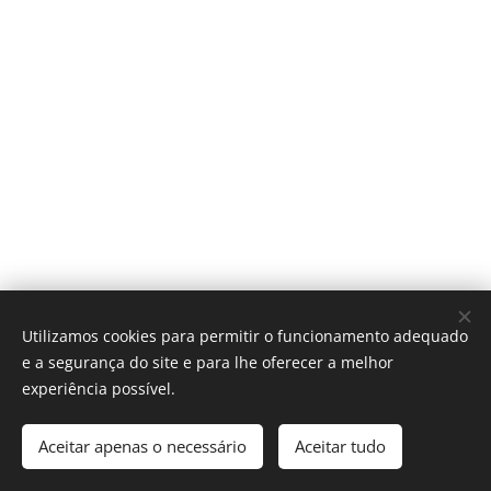
Utilizamos cookies para permitir o funcionamento adequado
e a segurança do site e para lhe oferecer a melhor
experiência possível.
© 2020 SENGINOR
Aceitar apenas o necessário
Aceitar tudo
Desenvolvido por MUSTB
Cookies