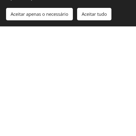
Aceitar apenas o necessário
Aceitar tudo
Saiba mais
OS KITS DE
OBS. CADA PAINEL PODE PRODUZIR ENTRE 10 A 12€ MÊS
AUTOCONSUMO
CHAVE-NA-MÃO
INCLUEM: