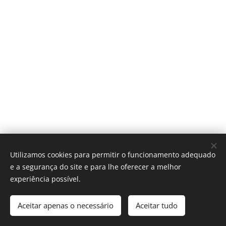
Utilizamos cookies para permitir o funcionamento adequado
e a segurança do site e para lhe oferecer a melhor
experiência possível.
© 2020 SENGINOR
Aceitar apenas o necessário
Aceitar tudo
Desenvolvido por MUSTB
Cookies