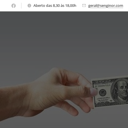
Aberto das 8,30 às 18,00h
geral@senginor.com